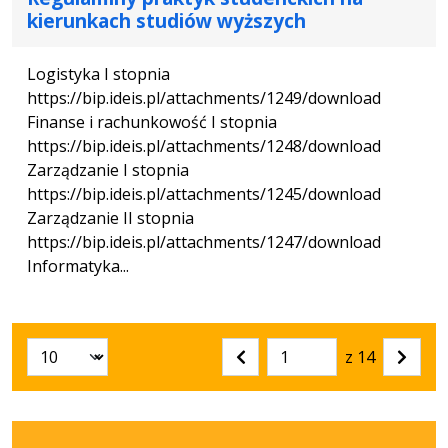
kierunkach studiów wyższych
Logistyka I stopnia
https://bip.ideis.pl/attachments/1249/download
Finanse i rachunkowość I stopnia
https://bip.ideis.pl/attachments/1248/download
Zarządzanie I stopnia
https://bip.ideis.pl/attachments/1245/download
Zarządzanie II stopnia
https://bip.ideis.pl/attachments/1247/download
Informatyka...
z 14
Liczba artykułów na stronie:
Przejdź
Poprzednia
Nastę
do
strona
strona
strony
numer