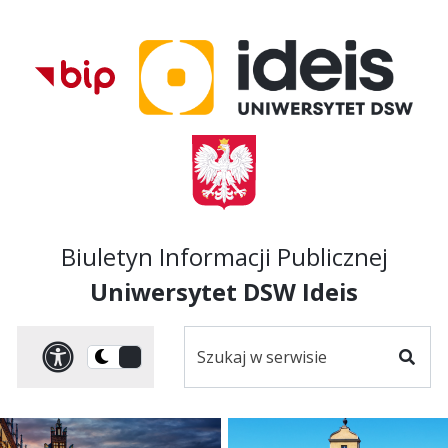
Przejdź do treści
Przejdź do mapy
Przejdź do
głównego menu
serwisu
Biuletyn Informacji Publicznej
Uniwersytet DSW Ideis
Szukaj
Panel dostosowania ułat
Przełącz
w
Szuka
na
serwisie
wersję
ciemną