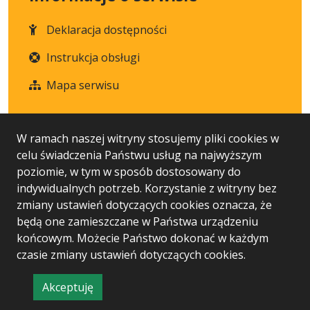
Deklaracja dostępności
Instrukcja obsługi
Mapa serwisu
Statystyka i dane osobowe
W ramach naszej witryny stosujemy pliki cookies w
celu świadczenia Państwu usług na najwyższym
Statystyki oglądalności
poziomie, w tym w sposób dostosowany do
indywidualnych potrzeb. Korzystanie z witryny bez
Ostatnio dodane
zmiany ustawień dotyczących cookies oznacza, że
będą one zamieszczane w Państwa urządzeniu
końcowym. Możecie Państwo dokonać w każdym
czasie zmiany ustawień dotyczących cookies.
Wersja systemu: 5.7.0 [9]
Ostatnia aktualizacja BIP: 06.08.2026 10:29
Akceptuję
CMS i hosting: Logonet Sp. z o.o. w Bydgoszczy
informację