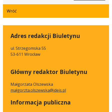
z
14:25:36
dnia
Wróć
01.04.2026
14:24:55
Adres redakcji Biuletynu
ul. Strzegomska 55
53-611 Wrocław
Główny redaktor Biuletynu
Małgorzata Olszewska
małgorzta.olszewska@ideis.pl
Informacja publiczna