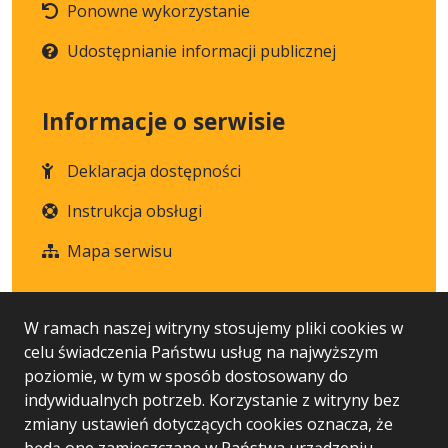
Ponowne wykorzystanie
Udostępnianie informacji publicznej
Informacje o serwisie
Deklaracja dostępności
Instrukcja obsługi
Mapa serwisu
Statystyka i dane osobowe
W ramach naszej witryny stosujemy pliki cookies w
celu świadczenia Państwu usług na najwyższym
Statystyki oglądalności
poziomie, w tym w sposób dostosowany do
indywidualnych potrzeb. Korzystanie z witryny bez
Ostatnio dodane
zmiany ustawień dotyczących cookies oznacza, że