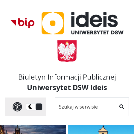
Przejdź do treści
Przejdź do mapy
Przejdź do
głównego menu
serwisu
Biuletyn Informacji Publicznej
Uniwersytet DSW Ideis
Szukaj
Panel dostosowania ułat
Przełącz
w
Szuka
na
serwisie
wersję
ciemną