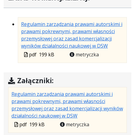
Regulamin zarządzania prawami autorskimi i
prawami pokrewnymi, prawami własności
przemysłowej oraz zasad komercjalizacji
.
.
.
wyników działalności naukowej w DSW
Plik
Rozmiar
Otwiera
Plik
pdf
199 kB
metryczka
w
pliku:
się
w
formacie:
199
w
formacie
pdf
kB
nowej
Załączniki:
karcie.
Regulamin zarządzania prawami autorskimi i
prawami pokrewnymi, prawami własności
przemysłowej oraz zasad komercjalizacji wyników
.
.
.
działalności naukowej w DSW
Plik
Rozmiar
Otwiera
Plik
pdf
199 kB
metryczka
w
pliku:
się
w