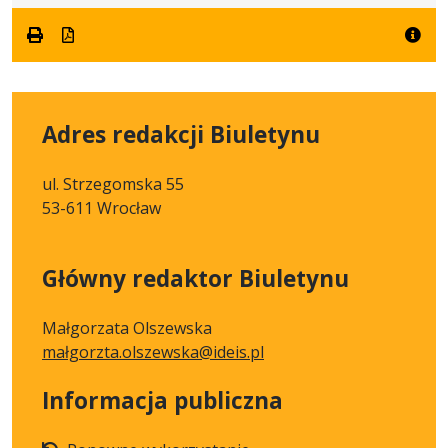
formacie:
199
w
formacie
pdf
kB
nowej
karcie.
Adres redakcji Biuletynu
ul. Strzegomska 55
53-611 Wrocław
Główny redaktor Biuletynu
Małgorzata Olszewska
małgorzta.olszewska@ideis.pl
Informacja publiczna