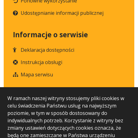
Ponowne wykorzystanie
Udostępnianie informacji publicznej
Informacje o serwisie
Deklaracja dostępności
Instrukcja obsługi
Mapa serwisu
Statystyka i dane osobowe
W ramach naszej witryny stosujemy pliki cookies w
celu świadczenia Państwu usług na najwyższym
Statystyki oglądalności
poziomie, w tym w sposób dostosowany do
indywidualnych potrzeb. Korzystanie z witryny bez
Ostatnio dodane
zmiany ustawień dotyczących cookies oznacza, że
będą one zamieszczane w Państwa urządzeniu