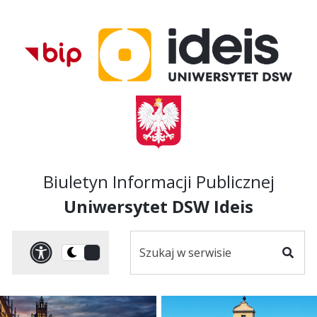
Przejdź do treści
Przejdź do mapy
Przejdź do
głównego menu
serwisu
Biuletyn Informacji Publicznej
Uniwersytet DSW Ideis
Szukaj
Panel dostosowania ułat
Przełącz
w
Szuka
na
serwisie
wersję
ciemną