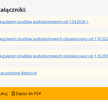
pdf
kB
nowej
ałączniki:
karcie.
.
.
.
egulamin studiów podyplomowych od 1.04.2026 r.
Plik
Rozmiar
Otwiera
w
pliku:
się
egulamin studiów podyplomowych obowiązujący od 1.10.202
formacie:
287
w
pdf
kB
nowej
karcie.
egulamin studiów podyplomowych obowiązujący od 1.10.201
.
.
.
zarządzenie Rektora)
Plik
Rozmiar
Otwiera
w
pliku:
się
formacie:
49
w
ukuj
Zapisz do PDF
pdf
kB
nowej
karcie.