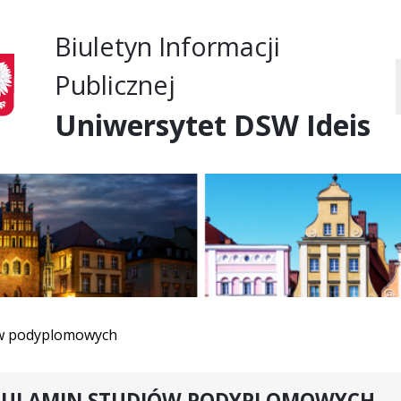
Przejdź do treści
Przejdź do mapy
Przejdź do
Biuletyn Informacji
głównego menu
serwisu
Publicznej
Uniwersytet DSW Ideis
ów podyplomowych
GULAMIN STUDIÓW PODYPLOMOWYCH