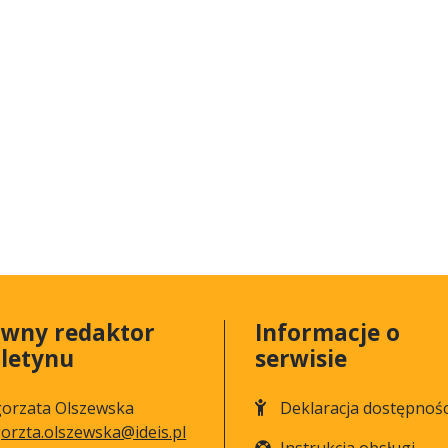
ówny redaktor
Informacje o
uletynu
serwisie
orzata Olszewska
Deklaracja dostępnośc
orzta.olszewska@ideis.pl
Instrukcja obsługi