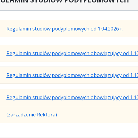
.
.
.
Regulamin studiów podyplomowych od 1.04.2026 r.
Plik
Rozmi
Otwie
w
pliku:
się
formac
287
w
Regulamin studiów podyplomowych obowiązujący od 1.10
pdf
kB
nowej
karcie.
Regulamin studiów podyplomowych obowiązujący od 1.10
Regulamin studiów podyplomowych obowiązujący od 1.10
.
.
.
(zarządzenie Rektora)
Plik
Rozmiar
Otwiera
w
pliku:
się
formacie:
49
w